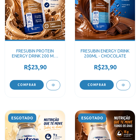
FRESUBIN PROTEIN
FRESUBIN ENERGY DRINK
ENERGY DRINK 200 ML -
200ML - CHOCOLATE
CAPPUCCINO
R$23,90
R$23,90
ESGOTADO
ESGOTADO