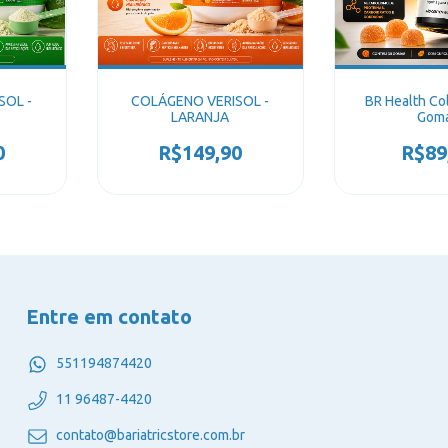
SOL -
COLÁGENO VERISOL -
BR Health C
LARANJA
Gom
0
R$149,90
R$89
Entre em contato
551194874420
11 96487-4420
contato@bariatricstore.com.br