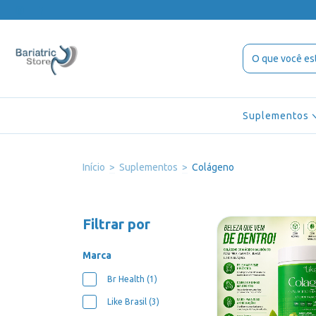
Suplementos
Início
>
Suplementos
>
Colágeno
Filtrar por
Marca
Br Health (1)
Like Brasil (3)